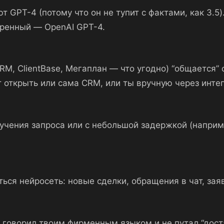
 GPT-4 (потому что он не тупит с фактами, как 3.5)
еренный — OpenAI GPT-4.
RM, ClientBase, Мегаплан — что угодно) “общается”
жет открыть или сама CRM, или ты вручную через инте
учения запроса или с небольшой задержкой (наприме
я нейросеть: новые сделки, обращения в чат, заявки
говорил твоим фирменным языком и не путал “достав