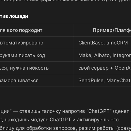
отив лошади
ля кого подходит
Пример/Платф
автоматизировано
ClientBase, amoCRM
руками писать код
Make, Albato, Integro
ься, нужна гибкость
свой сервер + OpenAI
 заморачиваться
SendPulse, ManyChat
ии” — ставишь галочку напротив “ChatGPT” (денег с
”, находишь модуль ChatGPT и активируешь его.
лицу для обработки запросов, режим работы (сразу 