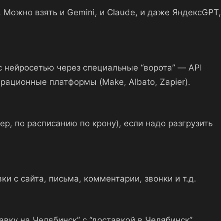
. Можно взять и Gemini, и Claude, и даже ЯндексGPT,
 с нейросетью через специальные “ворота” — API
грационные платформы (Make, Albato, Zapier).
р, по расписанию по крону), если надо разгрузить
 с сайта, письма, комментарии, звонки и т.д.
ку на Челябинск” с “доставкой в Челябинск”.