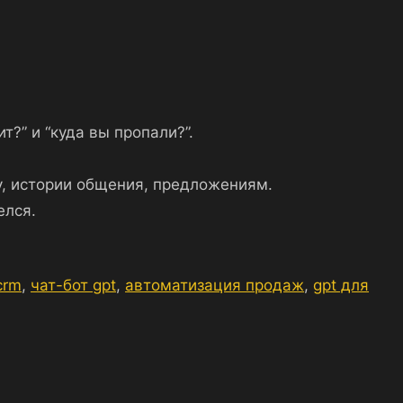
?” и “куда вы пропали?”.
у, истории общения, предложениям.
елся.
crm
,
чат-бот gpt
,
автоматизация продаж
,
gpt для