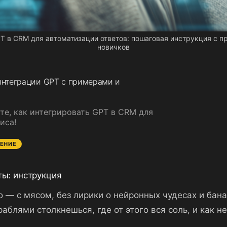
PT в CRM для автоматизации ответов: пошаговая инструкция с 
новичков
 интеграции GPT с примерами и
те, как интегрировать GPT в CRM для
иса!
ЕНИЕ
ты: инструкция
но — с мясом, без лирики о нейронных чудесах и ба
раблями столкнешься, где от этого вся соль, и как н