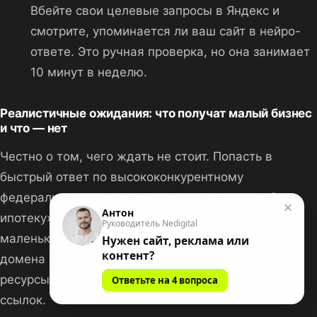
Вбейте свои целевые запросы в Яндекс и
смотрите, упоминается ли ваш сайт в нейро-
ответе. Это ручная проверка, но она занимает
10 минут в неделю.
Реалистичные ожидания: что получат малый бизнес
и что — нет
Честно о том, чего ждать не стоит. Попасть в
быстрый ответ по высококонкурентному
федеральному запросу — например, «как выбрать
×
Антон
ипотеку» или «лучшие смартфоны 2025» —
Руководитель Nedigital
маленькому бизнесу без большого авторитета
Нужен сайт, реклама или
контент?
домена практически невозможно. Там работают
ресурсы с многолетней историей и тысячами
Ответьте на 4 вопроса
ссылок.