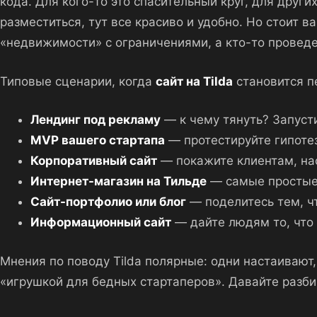
кода. Для кого-то это спасительный круг, для друг
разместиться, тут все красиво и удобно. Но стоит ва
«недвижимости» с ограничениями, а кто-то проведет
Типовые сценарии, когда
сайт на Tilda
становится п
Лендинг под рекламу
— к чему тянуть? Запусти
MVP вашего стартапа
— протестируйте гипотез
Корпоративный сайт
— покажите клиентам, на
Интернет-магазин на Тильде
— самые простые 
Сайт-портфолио или блог
— поделитесь тем, ч
Информационный сайт
— дайте людям то, что 
Мнения по поводу Tilda полярные: одни настаивают
«игрушкой для бедных стартаперов». Давайте разби