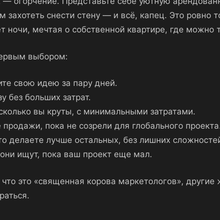
их — огорчение. Представьте себе уютную арендован
м захотеть снести стену — и всё, капец. Это ровно т
 ночи, мечтая о собственной квартире, где можно т
ервым выбором:
те свою идею за пару дней.
у без больших затрат.
сколько вы круты, с минимальными затратами.
продажи, пока не созрели для глобального проекта
то делаете лучше остальных, без лишних сложносте
они ищут, пока ваш проект еще мал.
, что это «священная корова маркетологов», другие
раться.