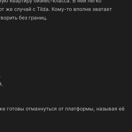
ную квартиру бизнес-класса. В ней легко
от же случай с Tilda. Кому-то вполне хватает
ворить без границ.
.
й.
 же готовы отмахнуться от платформы, называя её