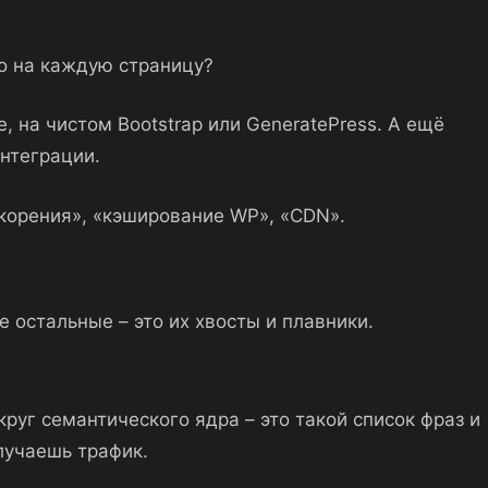
го на каждую страницу?
, на чистом Bootstrap или GeneratePress. А ещё
интеграции.
скорения», «кэширование WP», «CDN».
се остальные – это их хвосты и плавники.
круг семантического ядра – это такой список фраз и
олучаешь трафик.