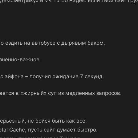
декс.Метрику» и VK Turbo Pages. Если твой сайт гру
что ездить на автобусе с дырявым баком.
изненно-важное.
у с айфона – получил ожидание 7 секунд.
ается в «жирный» суп из медленных запросов.
ерьёзный, не бойся быть как все.
tal Cache, пусть сайт думает быстро.