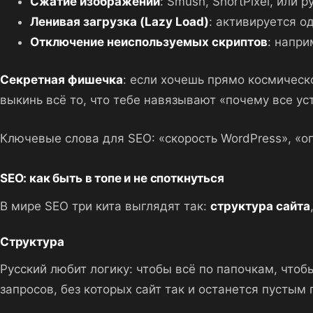
Сжатие изображений
: Smush, ShortPixel, или 
Ленивая загрузка (Lazy Load)
: активируется о
Отключение неиспользуемых скриптов
: напри
Секретная фишечка
: если хочешь прямо космическо
выкинь всё то, что тебе навязывают «почему все у
Ключевые слова для SEO: «скорость WordPress», «оп
SEO: как быть в топе и не споткнуться
В мире SEO три кита выглядят так:
структура сайта
Структура
Русский любит логику: чтобы всё по папочкам, чтобы
запросов, без которых сайт так и останется пустым