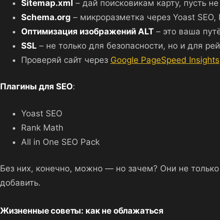
Sitemap.xml
– дай поисковикам карту, пусть не
Schema.org
– микроразметка через Yoast SEO, 
Оптимизация изображений ALT
– это ваша путё
SSL
– не только для безопасности, но и для рей
Проверяй сайт через
Google PageSpeed Insights
Плагины для SEO
:
Yoast SEO
Rank Math
All in One SEO Pack
Без них, конечно, можно — но зачем? Они не только
добавить.
Жизненные советы: как не облажаться