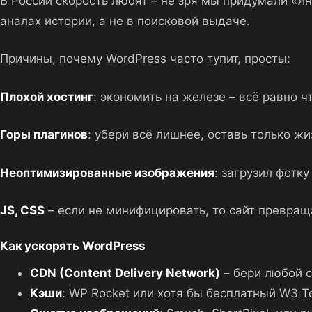
В России скорость любят – не зря мы придумали «Ян
аналах истории, а не в поисковой выдаче.
Причины, почему WordPress часто тупит, просты:
Плохой хостинг
: экономить на железе – всё равно 
Горы плагинов
: убери всё лишнее, оставь только ж
Неоптимизированные изображения
: загрузил фотк
JS, CSS
– если не минифицировать, то сайт превращ
Как ускорять WordPress
CDN (Content Delivery Network)
– бери любой с
Кэши
: WP Rocket или хотя бы бесплатный W3 To