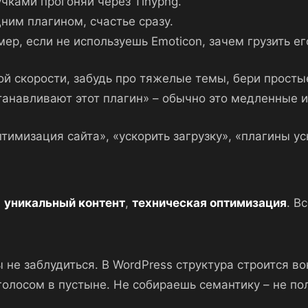
ручками прогоняй через Tinypng.
дним плагином, счастье сразу.
мер, если не используешь Emoticon, зачем грузить е
й скорости, забудь про тяжелые темы, бери простые
станавливают этот плагин» – обычно это медленные 
тимизация сайта», «ускорить загрузку», «плагины у
,
уникальный контент
,
техническая оптимизация
. В
 не заблудиться. В WordPress структура строится во
 голосом в пустыне. Не собираешь семантику – не п