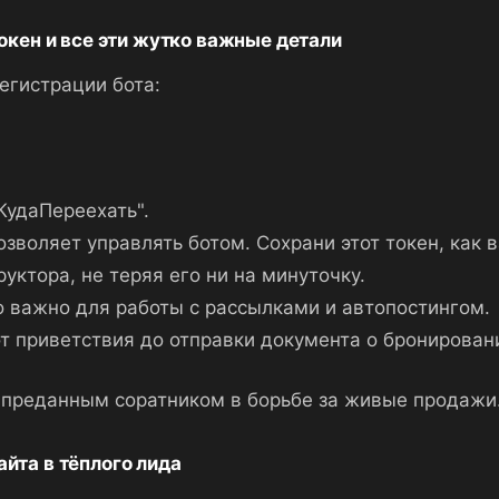
токен и все эти жутко важные детали
егистрации бота:
КудаПереехать".
зволяет управлять ботом. Сохрани этот токен, как 
уктора, не теряя его ни на минуточку.
о важно для работы с рассылками и автопостингом.
т приветствия до отправки документа о бронирован
и преданным соратником в борьбе за живые продажи
йта в тёплого лида