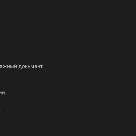
важный документ.
ии.
.