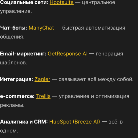
Социальные сети:
Hootsuite
— центральное
управление.
Чат-боты:
ManyChat
— быстрая автоматизация
общения.
Email-маркетинг:
GetResponse AI
— генерация
шаблонов.
Интеграция:
Zapier
— связывает всё между собой.
e-commerce:
Trellis
— управление и оптимизация
рекламы.
Аналитика и CRM:
HubSpot (Breeze AI)
— всё-в-
одном.