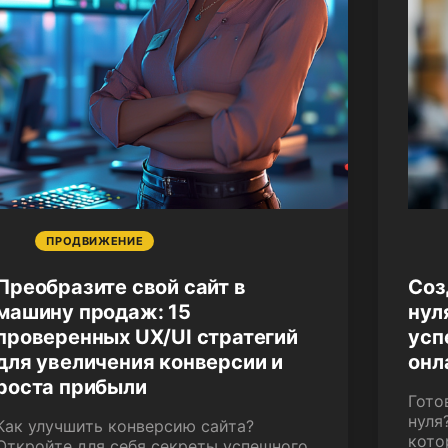
ПРОДВИЖЕНИЕ
Преобразите свой сайт в
Соз
машину продаж: 15
нул
проверенных UX/UI стратегий
усп
для увеличения конверсии и
онл
роста прибыли
Гото
нуля
Как улучшить конверсию сайта?
кото
Откройте для себя секреты успешного