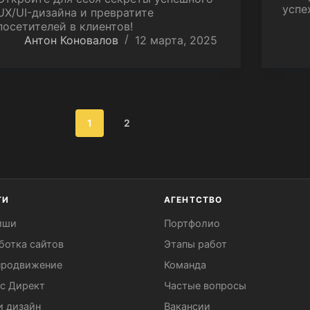
успе
UX/UI-дизайна и превратите
посетителей в клиентов!
Антон Коновалов
12 марта, 2025
1
2
ГИ
АГЕНТСТВО
иши
Портфолио
ботка сайтов
Этапы работ
продвижение
Команда
с Директ
Частые вопросы
 дизайн
Вакансии