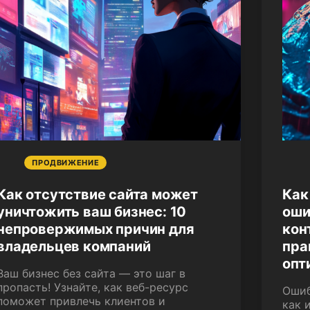
ПРОДВИЖЕНИЕ
Как отсутствие сайта может
Как
уничтожить ваш бизнес: 10
оши
непровержимых причин для
кон
владельцев компаний
пра
опт
Ваш бизнес без сайта — это шаг в
пропасть! Узнайте, как веб-ресурс
Ошиб
поможет привлечь клиентов и
как 